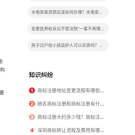
样进行融资？有关上市公司是如何来进
水电安装资质应该如何办理？水电安装
行资金重组的？
公司三级资质办理的申报条件是什么？
变更抚养权诉讼不受法院“一事不再理”
的限制吗？离婚孩子抚养权如何变更？
房子过户给小孩监护人可以买卖吗？房
产证已过户可以撤销吗？
金
构
知识纠纷
1
商标注册地址变更流程有哪些？
要
怎么提交申请书件？
2
驰名商标注册和商标注册有什么
区别？
3
商标注册大约多少钱？商标注册
查询的方式有哪些？
4
深圳商标转让流程及费用有哪些