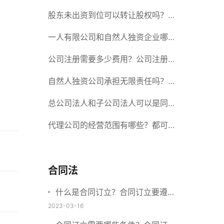
册股份有限公司需要提交哪些材料？
股东未出资到位可以转让股权吗？股
东未出资到位能否分红？
一人有限公司和自然人独资企业哪个
好？一人公司设立条件有哪些？
公司注册需要多少费用？公司注册需
要准备什么材料？
自然人独资公司承担无限责任吗？有
限责任公司与有限责任公司的区别
总公司法人和子公司法人可以是同一
个人吗？总公司更名分公司需要更改
代理公司的经营范围有哪些？都可以
吗？
代理哪些？
合同法
什么是合同订立？合同订立要遵守
什么原则？订立方式有哪些？
2023-03-16