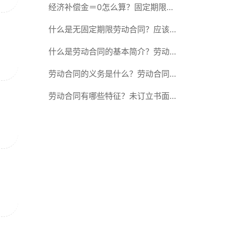
除合同的15种情形
经济补偿金＝0怎么算？固定期限劳
动合同又称什么？
什么是无固定期限劳动合同？应该怎
么解除或终止劳动合同？
什么是劳动合同的基本简介？劳动合
同的形式
劳动合同的义务是什么？劳动合同应
具备哪些条款？
劳动合同有哪些特征？未订立书面劳
动合同的法律后果