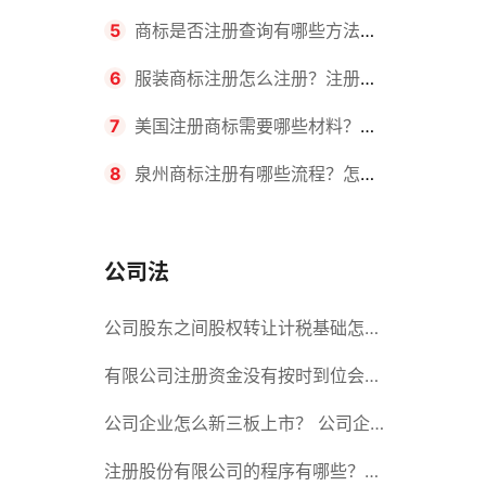
要求？商标转让所需时间是多久？
5
商标是否注册查询有哪些方法？
有哪些步骤？
6
服装商标注册怎么注册？注册商
标流程有哪些？
7
美国注册商标需要哪些材料？美
国商标办理流程有哪些？
8
泉州商标注册有哪些流程？怎么
注册吗？
公司法
公司股东之间股权转让计税基础怎么
确认？公司股东之间的股权转让要符
有限公司注册资金没有按时到位会怎
合什么要件？
么样？股份有限公司设立的注册条件
公司企业怎么新三板上市？ 公司企
业新三板上市的流程
注册股份有限公司的程序有哪些？注