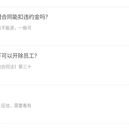
盟合同能扣违约金吗？
着不能退，一般可
下可以开除员工？
动合同法》第三十
上征信，需要看有