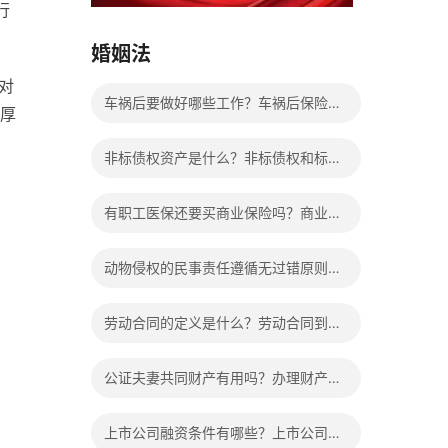
行
15037178970
婚姻法
对
车祸后要做好哪些工作？车祸后保险理
厚
赔的顺序-全球最资讯
非标债权资产是什么？非标债权和标准
债权的区别有哪些？
有职工医保还要买商业保险吗？商业保
险到底有没有必要买？
动物侵权的民事责任遵循无过错原则
吗？侵权责任归责原则的分类
劳动合同的定义是什么？劳动合同到期
公司不续签有补偿吗？
公证夫妻共同财产有用吗？办理财产公
证程序是什么？
上市公司融资条件有哪些？上市公司怎