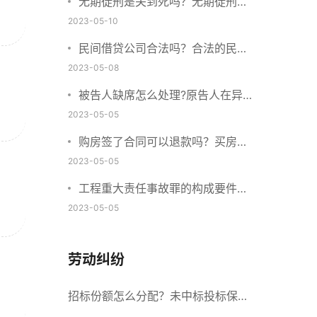
无期徒刑是关到死吗？无期徒刑可
以减刑减刑的条件是什么呢？
2023-05-10
民间借贷公司合法吗？合法的民间
借贷需要符合哪些要求？
2023-05-08
被告人缺席怎么处理?原告人在异
地怎么起诉?
2023-05-05
购房签了合同可以退款吗？买房子
定金不退该找谁？
2023-05-05
工程重大责任事故罪的构成要件是
什么？工程重大安全事故罪的处罚
2023-05-05
标准是什么？
劳动纠纷
招标份额怎么分配？未中标投标保证