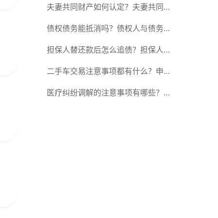
金退还是什么？
夫妻共同财产如何认定？夫妻共同财
产一方有权单独处理吗？
债权债务能抵消吗？债权人与债务人
的区别在哪？
担保人替还款后怎么追债？担保人可
以委托别人签字吗？
二手车交易注意事项都有什么？申请
转移登记的现机动车所有人应当准备
医疗纠纷调解的注意事项有哪些？医
哪些材料？
疗纠纷调解有哪些方式？