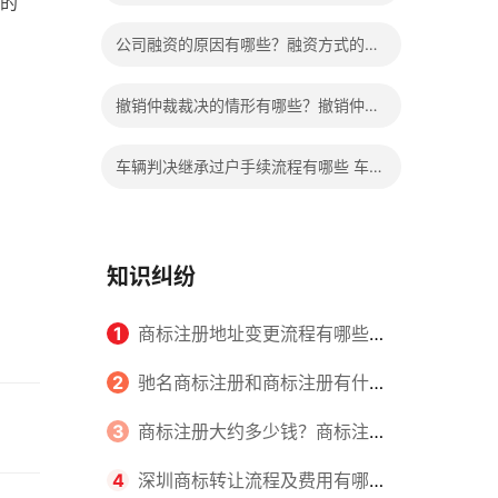
的
婚彩礼退多少？
公司融资的原因有哪些？融资方式的种
类有哪些？
撤销仲裁裁决的情形有哪些？撤销仲裁
裁决的条件是什么？
车辆判决继承过户手续流程有哪些 车辆
继承过户要交钱吗多少钱？
知识纠纷
1
商标注册地址变更流程有哪些？
怎么提交申请书件？
2
驰名商标注册和商标注册有什么
区别？
3
商标注册大约多少钱？商标注册
查询的方式有哪些？
4
深圳商标转让流程及费用有哪些