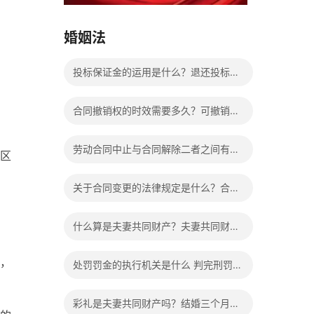
15037178970
婚姻法
投标保证金的运用是什么？退还投标保
证金有哪些具体规定？
合同撤销权的时效需要多久？可撤销合
同中的撤销权应该怎么行使？
劳动合同中止与合同解除二者之间有什
区
么不同？具体区别表现有哪些？
关于合同变更的法律规定是什么？合同
变更相关法律法规有哪些？
什么算是夫妻共同财产？夫妻共同财产
离婚怎么分配？
，
处罚罚金的执行机关是什么 判完刑罚金
不交会给减刑吗？
彩礼是夫妻共同财产吗？结婚三个月离