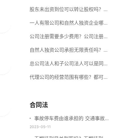
册股份有限公司需要提交哪些材料？
股东未出资到位可以转让股权吗？股
东未出资到位能否分红？
一人有限公司和自然人独资企业哪个
好？一人公司设立条件有哪些？
公司注册需要多少费用？公司注册需
要准备什么材料？
自然人独资公司承担无限责任吗？有
限责任公司与有限责任公司的区别
总公司法人和子公司法人可以是同一
个人吗？总公司更名分公司需要更改
代理公司的经营范围有哪些？都可以
吗？
代理哪些？
合同法
事故停车费由谁承担的 交通事故责
任认定书多长时间能下来？
2023-05-11