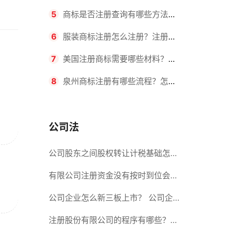
要求？商标转让所需时间是多久？
5
商标是否注册查询有哪些方法？
有哪些步骤？
6
服装商标注册怎么注册？注册商
标流程有哪些？
7
美国注册商标需要哪些材料？美
国商标办理流程有哪些？
8
泉州商标注册有哪些流程？怎么
注册吗？
公司法
公司股东之间股权转让计税基础怎么
确认？公司股东之间的股权转让要符
有限公司注册资金没有按时到位会怎
合什么要件？
么样？股份有限公司设立的注册条件
公司企业怎么新三板上市？ 公司企
业新三板上市的流程
注册股份有限公司的程序有哪些？注