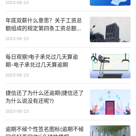
续存还是个人财产吗？
2023-05-23
年底双薪什么意思？关于工资总
额组成的规定第四条工资总额由
哪六个部分组成？
2023-05-23
每日观察!电子承兑过几天算逾
期-电子承兑过几天算逾期
2023-05-23
捷信还了为什么还逾期(捷信还了
为什么说没有还呢?)
2023-05-23
逾期不候个性签名图标(逾期不候