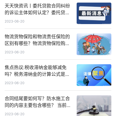
天天快资讯丨委托贷款合同纠纷
的诉讼主体如何认定？委托贷款
合同纠纷的案由有哪些？
2023-06-20
物流货物保险和物流责任保险的
区别有哪些？物流货物保险购买
的注意事项有哪些？ 世界视点
2023-06-20
焦点热议:税收滞纳金能够减免
吗？税务滞纳金的计算公式是什
么？
2023-06-20
合同结尾要如何写？防水施工合
同的内容主要包含哪些？ 当前焦
点
2023-06-20