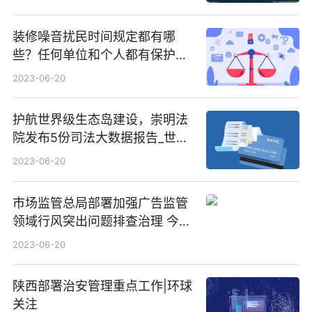
装修噪音扰民时间规定都有哪
些？任何单位和个人都有保护声
环境的义务吗？
2023-06-20
护航世界级生态岛建设，崇明法
院发布5份司法大数据报告_世界
热闻
2023-06-20
市场监管总局部署加强广告监管
领域行风突出问题排查治理 今热
点
2023-06-20
陕西部署治安管理重点工作|环球
关注