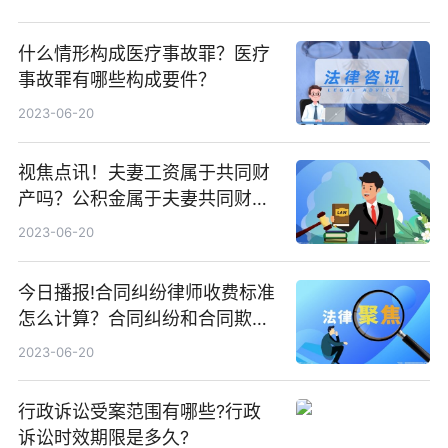
什么情形构成医疗事故罪？医疗
事故罪有哪些构成要件？
2023-06-20
视焦点讯！夫妻工资属于共同财
产吗？公积金属于夫妻共同财产
吗？
2023-06-20
今日播报!合同纠纷律师收费标准
怎么计算？合同纠纷和合同欺诈
的区别？
2023-06-20
行政诉讼受案范围有哪些?行政
诉讼时效期限是多久?