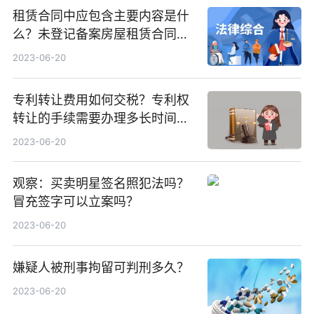
租赁合同中应包含主要内容是什
么？未登记备案房屋租赁合同有
效力吗？
2023-06-20
专利转让费用如何交税？专利权
转让的手续需要办理多长时间？
焦点热闻
2023-06-20
观察：买卖明星签名照犯法吗？
冒充签字可以立案吗？
2023-06-20
嫌疑人被刑事拘留可判刑多久？
2023-06-20