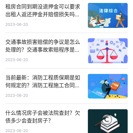
租房合同到期没退押金可以要求
出租人返还押金并赔偿损失吗？
租房合同到期没退押金怎么办？
2023-06-20
交通事故损害赔偿的争议是怎么
处理的？交通事故索赔程序是什
么？_环球要闻
2023-06-20
当前最新：消防工程质保期是如
何规定的？消防工程施工合同的
注意事项
2023-06-20
什么情况房子会被法院查封？欠
债多少会查封房子？
2023-06-20