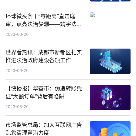
环球微头条丨“零距离”直击庭
审，点亮法治梦想——靖宇法院
开展“法院开放日”邀请小学生走
2023-06-20
进法院观摩庭审
世界看热讯：成都市新都区扎实
推进法治政府建设各项工作
2023-06-20
【快播报】华蓥市：伪造转账凭
证“大额订单”背后有陷阱
2023-06-20
市场监管总局：加大互联网广告
乱象清理整治力度