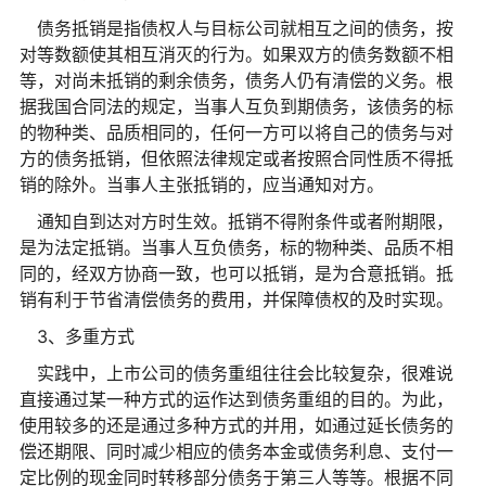
债务抵销是指债权人与目标公司就相互之间的债务，按
对等数额使其相互消灭的行为。如果双方的债务数额不相
等，对尚未抵销的剩余债务，债务人仍有清偿的义务。根
据我国合同法的规定，当事人互负到期债务，该债务的标
的物种类、品质相同的，任何一方可以将自己的债务与对
方的债务抵销，但依照法律规定或者按照合同性质不得抵
销的除外。当事人主张抵销的，应当通知对方。
通知自到达对方时生效。抵销不得附条件或者附期限，
是为法定抵销。当事人互负债务，标的物种类、品质不相
同的，经双方协商一致，也可以抵销，是为合意抵销。抵
销有利于节省清偿债务的费用，并保障债权的及时实现。
3、多重方式
实践中，上市公司的债务重组往往会比较复杂，很难说
直接通过某一种方式的运作达到债务重组的目的。为此，
使用较多的还是通过多种方式的并用，如通过延长债务的
偿还期限、同时减少相应的债务本金或债务利息、支付一
定比例的现金同时转移部分债务于第三人等等。根据不同