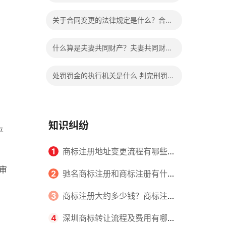
么不同？具体区别表现有哪些？
关于合同变更的法律规定是什么？合同
变更相关法律法规有哪些？
什么算是夫妻共同财产？夫妻共同财产
离婚怎么分配？
处罚罚金的执行机关是什么 判完刑罚金
不交会给减刑吗？
知识纠纷
平
1
商标注册地址变更流程有哪些？
审
怎么提交申请书件？
2
驰名商标注册和商标注册有什么
区别？
3
商标注册大约多少钱？商标注册
查询的方式有哪些？
4
深圳商标转让流程及费用有哪些