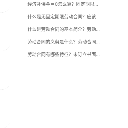
除合同的15种情形
经济补偿金＝0怎么算？固定期限劳
动合同又称什么？
什么是无固定期限劳动合同？应该怎
么解除或终止劳动合同？
什么是劳动合同的基本简介？劳动合
同的形式
劳动合同的义务是什么？劳动合同应
具备哪些条款？
劳动合同有哪些特征？未订立书面劳
动合同的法律后果