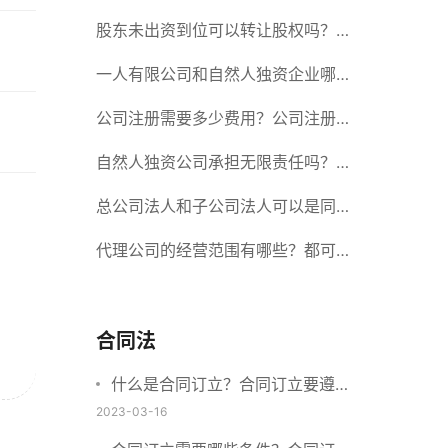
册股份有限公司需要提交哪些材料？
股东未出资到位可以转让股权吗？股
东未出资到位能否分红？
一人有限公司和自然人独资企业哪个
好？一人公司设立条件有哪些？
公司注册需要多少费用？公司注册需
要准备什么材料？
自然人独资公司承担无限责任吗？有
限责任公司与有限责任公司的区别
总公司法人和子公司法人可以是同一
个人吗？总公司更名分公司需要更改
代理公司的经营范围有哪些？都可以
吗？
代理哪些？
合同法
什么是合同订立？合同订立要遵守
什么原则？订立方式有哪些？
2023-03-16