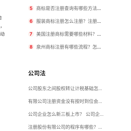
要求？商标转让所需时间是多久？
5
商标是否注册查询有哪些方法？
合
有哪些步骤？
6
服装商标注册怎么注册？注册商
，
动
标流程有哪些？
7
美国注册商标需要哪些材料？美
国商标办理流程有哪些？
8
泉州商标注册有哪些流程？怎么
注册吗？
公司法
公司股东之间股权转让计税基础怎么
确认？公司股东之间的股权转让要符
有限公司注册资金没有按时到位会怎
合什么要件？
么样？股份有限公司设立的注册条件
公司企业怎么新三板上市？ 公司企
业新三板上市的流程
注册股份有限公司的程序有哪些？注