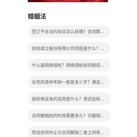
15037178970
婚姻法
签订不合法的协议怎么处理？合同欺诈
认定标准是什么？
如何成立股份有限公司流程是什么？设
立股份有限公司的条件是什么？
什么是网络侵权？网络侵权如何赔偿的
法律依据有哪些？
女性的退休年龄一般是多少岁？满足什
么条件可以提前退休？
投标保证金的运用是什么？退还投标保
证金有哪些具体规定？
合同撤销权的时效需要多久？可撤销合
同中的撤销权应该怎么行使？
劳动合同中止与合同解除二者之间有什